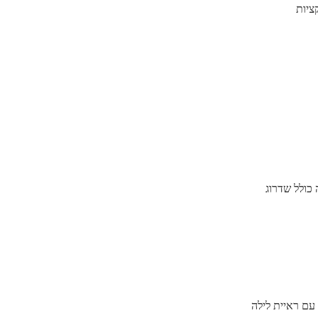
ציות
כולל שדרוג
ת בשכונתם. התקנו מערכת מצלמות אבטחה מתקדמת שכוללת מצלמות IP אלחוטיות עם ראיית לילה