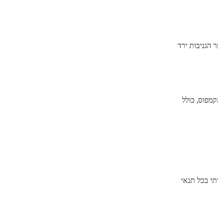
 הגניבות ירד
מפוס, כולל
תי בכל תנאי